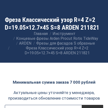
Фреза Классический узор R=4 Z=2
D=19.05×12.7×45 S=8 ARDEN 211821
Главная
Инструмент
Вы здесь:
Концевые фрезы Arden Procut Rotis TideWay
ARDEN
Фрезы для фасадов S образные
Фреза Классический узор R=4 Z=2
D=19.05×12.7×45 S=8 ARDEN 211821
Минимальная сумма заказа 7 000 рублей
Актуальные цены уточняйте у менеджера,
производиться обновление стоимости товаров
Поиск