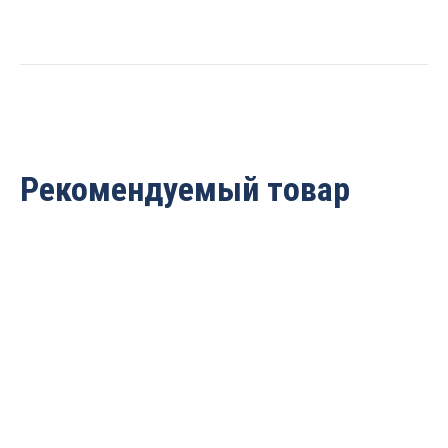
ARDEN
211821
quantity
Рекомендуемый товар
Фреза Классический
Фреза “Гусёк”
узор R=2.4 Z=2
(псевдофилёнка) Z=2
D=12.7×9.5×40 S=8 ARDEN
R1=6.5 R2=10