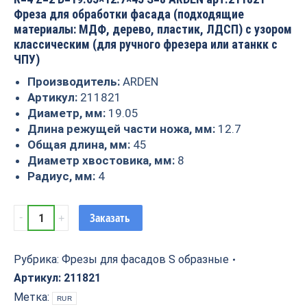
Фреза для обработки фасада (подходящие
материалы: МДФ, дерево, пластик, ЛДСП) с узором
классическим (для ручного фрезера или атанкк с
ЧПУ)
Производитель:
ARDEN
Артикул:
211821
Диаметр, мм:
19.05
Длина режущей части ножа, мм:
12.7
Общая длина, мм:
45
Диаметр хвостовика, мм:
8
Радиус, мм:
4
Фреза
Заказать
Классический
узор
R=4
Рубрика:
Фрезы для фасадов S образные
Z=2
Артикул:
211821
D=19.05x12.7x45
Метка:
RUR
S=8