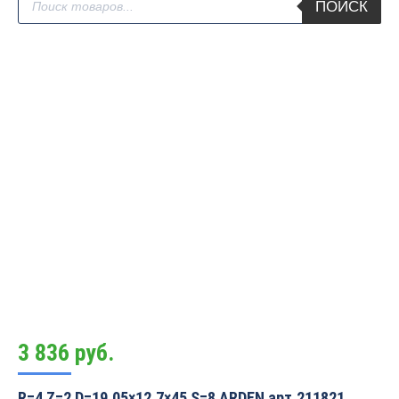
ПОИСК
товаров
3 836
руб.
R=4 Z=2 D=19.05×12.7×45 S=8 ARDEN арт.211821