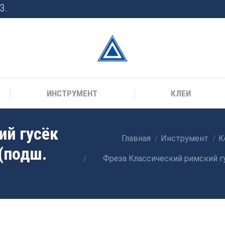
3.
ИНСТРУМЕНТ
КЛЕИ
ий гусёк
Главная
Инструмент
К
Вы здесь:
 (подш.
Фреза Классический римский гу