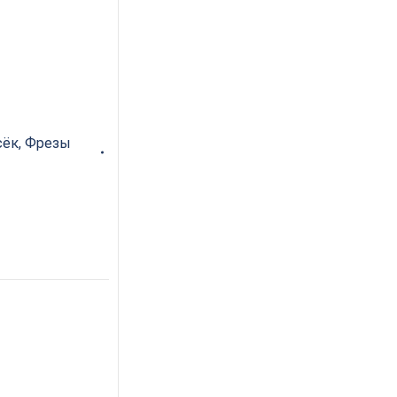
сёк
,
Фрезы