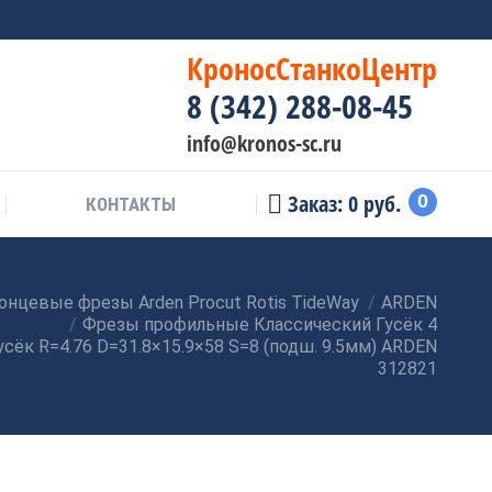
КроносСтанкоЦентр
8 (342) 288-08-45
info@kronos-sc.ru
Заказ:
0
руб.
0
КОНТАКТЫ
онцевые фрезы Arden Procut Rotis TideWay
ARDEN
Фрезы профильные Классический Гусёк 4
сёк R=4.76 D=31.8×15.9×58 S=8 (подш. 9.5мм) ARDEN
312821