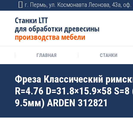
г. Пермь, ул. Космонавта Леонова, 43а, оф. 
Станки LTT
для обработки древесины
производства мебели
ГЛАВНАЯ
СТАНКИ
Фреза Классический римск
R=4.76 D=31.8×15.9×58 S=8
9.5мм) ARDEN 312821