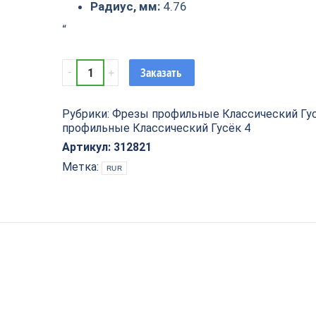
Радиус, мм:
4.76
“
Фреза
Заказать
Классический
римский
Рубрики:
Фрезы профильные Классический Гу
гусёк
профильные Классический Гусёк 4
R=4.76
D=31.8x15.9x58
Артикул:
312821
S=8
Метка:
RUR
(подш.
9.5мм)
ARDEN
312821
quantity