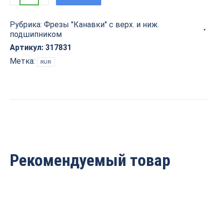
канавка
с
Рубрика:
Фрезы "Канавки" с верх. и ниж.
верхн.
подшипником
и
нижн.
Артикул:
317831
пошипником
Метка:
RUR
R=5
D=26x10x59
S=8
ARDEN
317831
quantity
Рекомендуемый товар