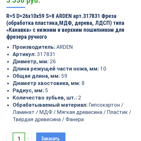
5 530
руб.
R=5 D=26x10x59 S=8 ARDEN арт.317831 Фреза
(обработка пластика,МДФ, дерева, ЛДСП) типа
«Канавка» с нижним и верхним пошипником для
фрезера ручного
Производитель:
ARDEN
Артикул:
317831
Диаметр, мм:
26
Длина режущей части ножа, мм:
10
Общая длина, мм:
59
Диаметр хвостовика, мм:
8
Радиус, мм:
5
Количество зубьев, шт.:
2
Обрабатываемый материал:
Гипсокартон /
Ламинат / МДФ / Мягкая древесина / Пластик /
Твёрдая древесина / Фанера
Фреза
Заказать