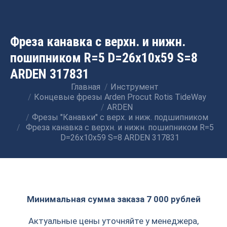
Фреза канавка с верхн. и нижн.
пошипником R=5 D=26x10x59 S=8
ARDEN 317831
Главная
Инструмент
Вы здесь:
Концевые фрезы Arden Procut Rotis TideWay
ARDEN
Фрезы "Канавки" с верх. и ниж. подшипником
Фреза канавка с верхн. и нижн. пошипником R=5
D=26x10x59 S=8 ARDEN 317831
Минимальная сумма заказа 7 000 рублей
Актуальные цены уточняйте у менеджера,