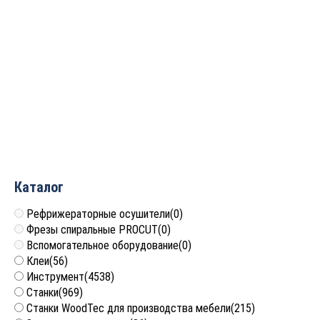
Фреза канавка с верхн. и
нижн. пошипником
R=3.175 D=22.35×6.35×62
S=8 ARDEN 317812
4 937
руб.
Каталог
Рефрижераторные осушители
(0)
Фрезы спиральные PROCUT
(0)
Вспомогательное оборудование
(0)
Клеи
(56)
Инструмент
(4538)
Станки
(969)
Станки WoodTec для производства мебели
(215)