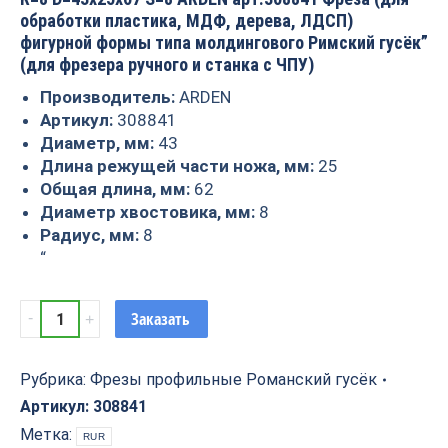
обработки пластика, МДФ, дерева, ЛДСП)
фигурной формы типа молдингового Римский гусёк”
(для фрезера ручного и станка с ЧПУ)
Производитель:
ARDEN
Артикул:
308841
Диаметр, мм:
43
Длина режущей части ножа, мм:
25
Общая длина, мм:
62
Диаметр хвостовика, мм:
8
Радиус, мм:
8
“
Фреза
Заказать
фигурная
Римский
гусёк
Рубрика:
Фрезы профильные Романский гусёк
R=8
Артикул:
308841
D=43x25x67
Метка:
RUR