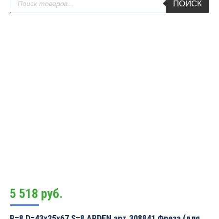
ПОИСК
товаров
5 518
руб.
R=8 D=43x25x67 S=8 ARDEN арт.308841 Фреза (для