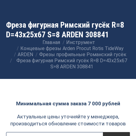
Фреза фигурная Римский гусёк R=8
D=43x25x67 S=8 ARDEN 308841
Главная
Инструмент
Вы здесь:
Концевые фрезы Arden Procut Rotis TideWay
ARDEN
Фрезы профильные Романский гусёк
Фреза фигурная Римский гусёк R=8 D=43x25x67
S=8 ARDEN 308841
Минимальная сумма заказа 7 000 рублей
Актуальные цены уточняйте у менеджера,
производиться обновление стоимости товаров
Поиск