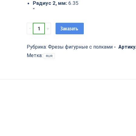
Радиус 2, мм:
6.35
“
Фреза
Заказать
фигурная
Филёнка
гусёк
Рубрика:
Фрезы фигурные с полками
Артику
R1=6.35
Метка:
RUR
R2=6.35
D=41.3x17.5x61
S=8
ARDEN
310821
quantity