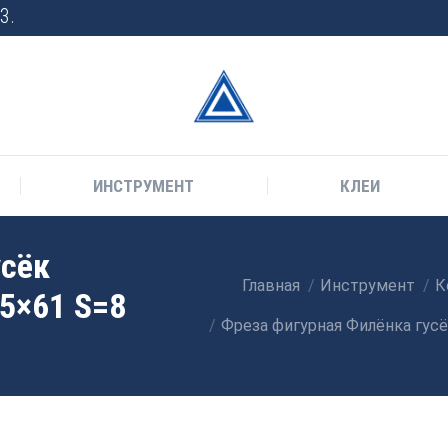
3.
ИНСТРУМЕНТ
КЛЕИ
усёк
Главная
Инструмент
К
Вы здесь:
.5×61 S=8
Фреза фигурная Филёнка гусё