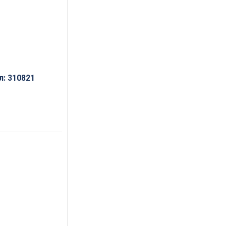
л:
310821