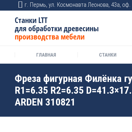
г. Пермь, ул. Космонавта Леонова, 43а, оф. 
Станки LTT
для обработки древесины
производства мебели
ГЛАВНАЯ
СТАНКИ
Фреза фигурная Филёнка г
R1=6.35 R2=6.35 D=41.3×17
ARDEN 310821