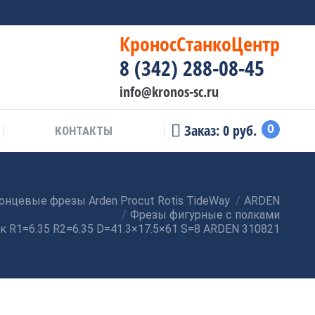
КроносСтанкоЦентр
8 (342) 288-08-45
info@kronos-sc.ru
Заказ:
0
руб.
0
КОНТАКТЫ
онцевые фрезы Arden Procut Rotis TideWay
ARDEN
Фрезы фигурные с полками
к R1=6.35 R2=6.35 D=41.3×17.5×61 S=8 ARDEN 310821