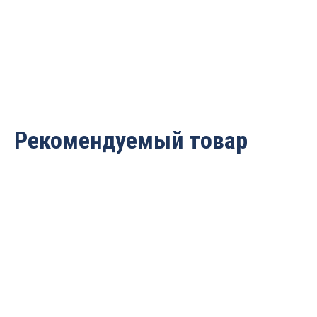
D=37.3x22.2x55
S=8
PROCUT
604822P
quantity
Рекомендуемый товар
Фреза угловое
Фреза угловое
сращивание 45° (15-
сращивание 45° (9.5-
28.5мм) Z=2 D=70x35x74
19мм) Z=2