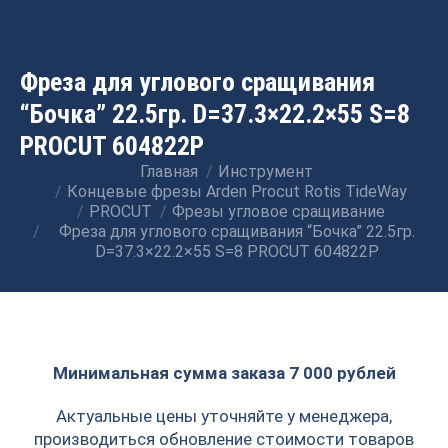
Фреза для углового сращивания
“Бочка” 22.5гр. D=37.3×22.2×55 S=8
PROCUT 604822P
Главная
Инструмент
Вы здесь:
Концевые фрезы Arden Procut Rotis TideWay
PROCUT
Фрезы угловое сращивание
Фреза для углового сращивания “Бочка” 22.5гр.
D=37.3×22.2×55 S=8 PROCUT 604822P
Минимальная сумма заказа 7 000 рублей
Актуальные цены уточняйте у менеджера,
производиться обновление стоимости товаров