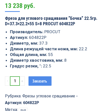
13 238
руб.
Фреза для углового сращивания “Бочка” 22.5гр.
D=37.3×22.2×55 S=8 PROCUT 604822P
Производитель:
PROCUT
Артикул:
604822P
Диаметр, мм:
37.3
Длина режущей части ножа, мм:
22.2
Общая длина, мм:
55
Диаметр хвостовика, мм:
8
Градус резки, °:
22.5
Фреза
Заказать
для
углового
сращивания
Рубрика:
Фрезы угловое сращивание
"Бочка"
Артикул:
604822P
22.5гр.
Метка:
RUR