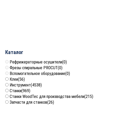
Фреза для снятия фаски
с ниж подшипником 45°
D=65x16x53 S=12 РЕЗЕЦ
2760001
1 519
руб.
Каталог
Рефрижераторные осушители
(0)
Фрезы спиральные PROCUT
(0)
Вспомогательное оборудование
(0)
Клеи
(56)
Инструмент
(4538)
Станки
(969)
Станки WoodTec для производства мебели
(215)
Запчасти для станков
(26)