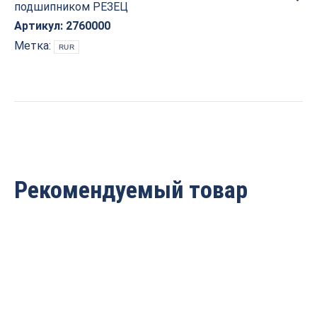
подшипником РЕЗЕЦ
с
ниж
Артикул:
2760000
подшипником
Метка:
RUR
45°
D=33x10x49.5
S=8
РЕЗЕЦ
2760000
quantity
Рекомендуемый товар