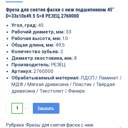
Фреза для снятия фаски с ниж подшипником 45°
D=33x10x49.5 S=8 РЕЗЕЦ 2760000
Угол, град:
45
Рабочий диаметр, мм:
33
Рабочая высота, мм:
10
Общая длина, мм:
49,5
Количество зубьев:
2
Диаметр хвостовика, мм:
8
Производитель:
РЕЗЕЦ
Артикул:
2760000
Обрабатываемый материал:
ЛДСП / Ламинат /
МДФ / Мягкая древесина / Пластик / Твёрдая
древесина / Текстолит / Фанера
Фреза
Заказать
для
снятия
Рубрика:
Фрезы для снятия фаски с ниж
фаски