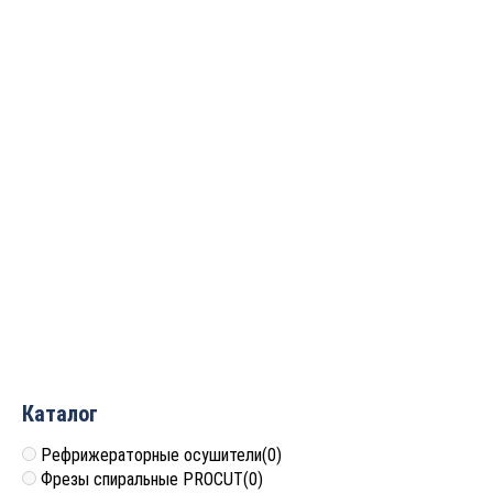
640х35х3
810х35х3
5 781
руб.
7 294
руб.
160х30х3
240х30х3
1 367
руб.
1 293
руб.
Каталог
Рефрижераторные осушители
(0)
Фрезы спиральные PROCUT
(0)