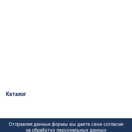
Фреза Внутреннее
скругление R=12.7
D=38x16x60 S=8 PROCUT
2 046
руб.
Каталог
Отправляя данные формы вы даете свое согласие
на обработку
персональных данных