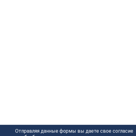
Фреза “Птичий клюв”
Фреза ласточкин хвост
45° D=38x22x56 S=8
с верхним
PROCUT 604873P
подшипником 14° Z=2
D=12.7×12.7×62 S=6
4 265
руб.
PROCUT 217607P
2 809
руб.
Отправляя данные формы вы даете свое согласие