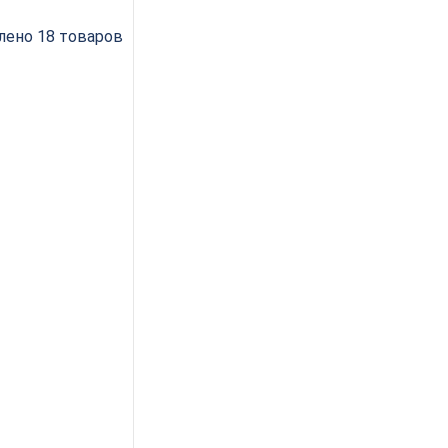
лено 18 товаров
ласточкин хвост
 D=25.4×22.2×65
ROCUT 206291P
 191
руб.