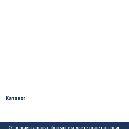
Фреза Гусёк
Фреза Декоративный
(псевдофилёнка) Z=2
гусёк R=2 Z=2
R1=6.5 R2=10 D=35x18x55
D=12.7×9.52×40 d1=8.7
S=12 PROCUT 222221AP
S=8 PROCUT 212811P
5 557
руб.
2 046
руб.
Каталог
Отправляя данные формы вы даете свое согласие