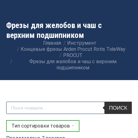
Фрезы для желобов и чаш с
верхним подшипником
Главная
Инструмент
Вы здесь:
Концевые фрезы Arden Procut Rotis TideWay
PROCUT
Фрезы для желобов и чаш с верхним
подшипником
Поиск
ПОИСК
товаров