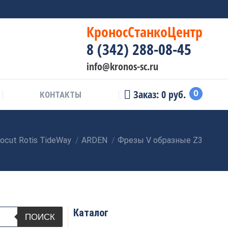
КроносСтанкоЦентр
8 (342) 288-08-45
info@kronos-sc.ru
Заказ:
0
руб.
0
КОНТАКТЫ
cut Rotis TideWay
ARDEN
Фрезы V образные Z3
Каталог
ПОИСК