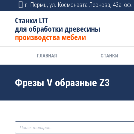
г. Пермь, ул. Космонавта Леонова, 43а, оф. 
Станки LTT
для обработки древесины
производства мебели
ГЛАВНАЯ
СТАНКИ
Фрезы V образные Z3
Поиск
товаров