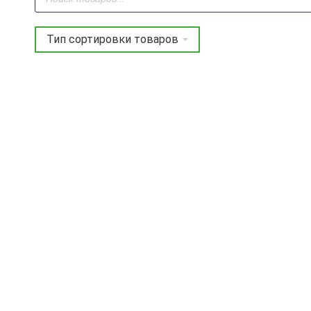
товаров
Фреза профильная
Французская классика
(ниж. подш.) Z=2
D=47.5×28.5×80 S=12
ARDEN 352211
8 894
руб.