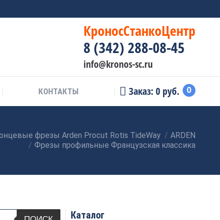
КроносСтанкоЦентр
8 (342) 288-08-45
info@kronos-sc.ru
Заказ:
0
руб.
0
КОНТАКТЫ
онцевые фрезы Arden Procut Rotis TideWay
ARDEN
Фрезы профильные Французская классика
Каталог
ПОИСК