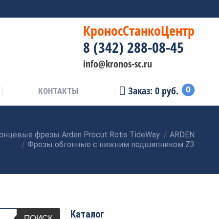
КроносСтанкоЦентр
8 (342) 288-08-45
info@kronos-sc.ru
Заказ:
0
руб.
0
КОНТАКТЫ
онцевые фрезы Arden Procut Rotis TideWay
ARDEN
Фрезы обгонные с нижним подшипником Z3
Каталог
ПОИСК