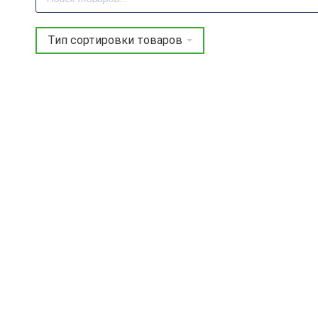
товаров
Фреза обгонная
Фреза обгонная
(нижний подшипник)
(нижний подшипник)
Z3 D=12.7×12.7×68 S=12
Z3 D=12.7×25.4×81 S=12
ARDEN 150211
ARDEN 150221
3 025
руб.
3 219
руб.