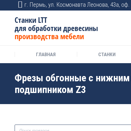
г. Пермь, ул. Космонавта Леонова, 43а, оф. 
Станки LTT
для обработки древесины
производства мебели
ГЛАВНАЯ
СТАНКИ
Фрезы обгонные с нижним
подшипником Z3
Поиск