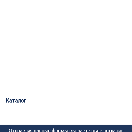
Фреза под петли с отриц.
углом (длинная серия)
“Рапира” D=12x14x82 S=8
ARDEN 171030-2
2 638
руб.
Каталог
Отправляя данные формы вы даете свое согласие