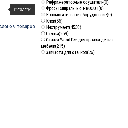
Рефрижераторные осушители
(0)
Фрезы спиральные PROCUT
(0)
ПОИСК
Вспомогательное оборудование
(0)
Клеи
(56)
влено 9 товаров
Инструмент
(4538)
Станки
(969)
Станки WoodTec для производства
мебели
(215)
Запчасти для станков
(26)
профильная для
в D42xH25xL70
2 GREENCUT
BX11221
 766
руб.