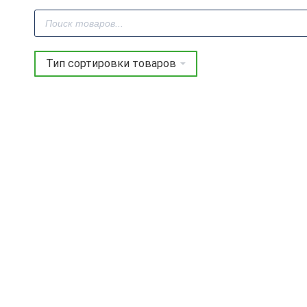
Поиск
товаров
Фреза профильная для
Фреза профильная для
фасадов
фасадов
D38.1xH18.5xL63.5 S=12
D40xH18.5xL63.5 S=12
GREENCUT BX11254
GREENCUT BX11144
5 845
руб.
5 845
руб.