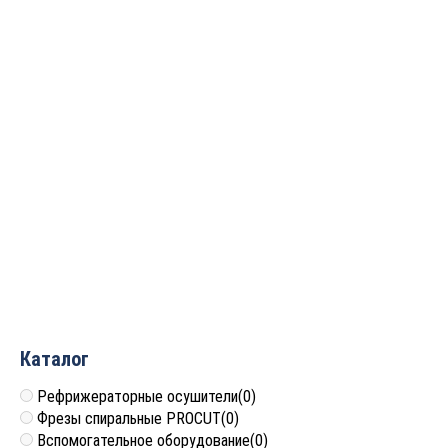
Фреза профильная для
фасадов
D30xH12.1xL57.1 S=12
GREENCUT BX11136
4 740
руб.
Каталог
Рефрижераторные осушители
(0)
Фрезы спиральные PROCUT
(0)
Вспомогательное оборудование
(0)