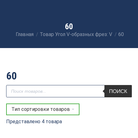
60
Главная
Товар Угол V-образных фрез: V
60
Вы здесь:
60
Поиск
ПОИСК
товаров
Представлено 4 товара