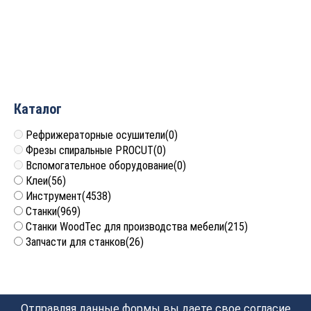
фасадов D22xH21xL64
фасадов D32xH30xL73
V=60° GREENCUT BX11282
V=60° GREENCUT BX11289
4 961
руб.
6 399
руб.
Каталог
Рефрижераторные осушители
(0)
Фрезы спиральные PROCUT
(0)
Вспомогательное оборудование
(0)
Клеи
(56)
Инструмент
(4538)
Станки
(969)
Станки WoodTec для производства мебели
(215)
Запчасти для станков
(26)
Отправляя данные формы вы даете свое согласие