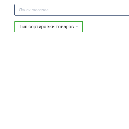
Поиск
товаров
Фреза профильная для
фасадов D16xH19xL59
V=45° GREENCUT
BX11275
3 744
руб.