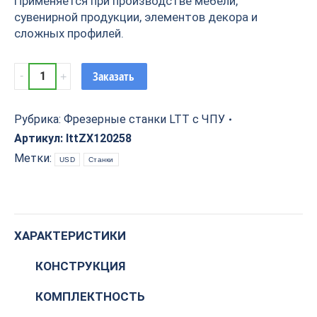
Применяется при производстве мебели,
сувенирной продукции, элементов декора и
сложных профилей.
ZX-
Заказать
12025-
8
Токарно-
Рубрика:
Фрезерные станки LTT с ЧПУ
фрезерный
Артикул:
lttZX120258
станок
Метки:
USD
Станки
с
ЧПУ
quantity
ХАРАКТЕРИСТИКИ
КОНСТРУКЦИЯ
КОМПЛЕКТНОСТЬ