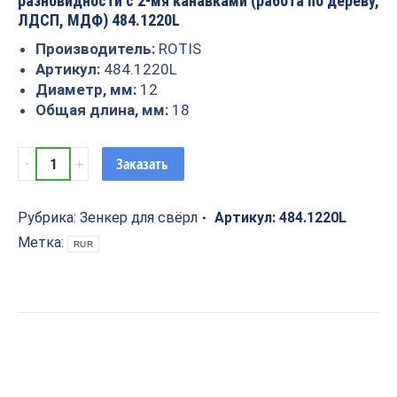
разновидности с 2-мя канавками (работа по дереву,
ЛДСП, МДФ) 484.1220L
Производитель:
ROTIS
Артикул:
484.1220L
Диаметр, мм:
12
Общая длина, мм:
18
Зенкер
Заказать
для
свёрл
с
Рубрика:
Зенкер для свёрл
Артикул:
484.1220L
2-
Метка:
RUR
мя
канавками
12x20
L
Rotis
484.1220L
quantity