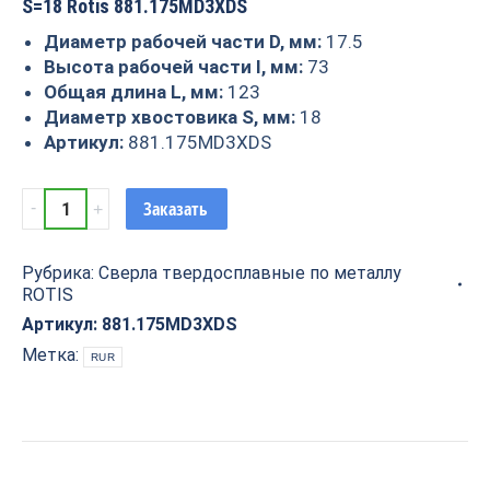
S=18 Rotis 881.175MD3XDS
Диаметр рабочей части D, мм:
17.5
Высота рабочей части I, мм:
73
Общая длина L, мм:
123
Диаметр хвостовика S, мм:
18
Артикул:
881.175MD3XDS
Сверло
Заказать
твердосплавное
по
Рубрика:
Сверла твердосплавные по металлу
металлу
ROTIS
D=17.5x73x123
S=18
Артикул:
881.175MD3XDS
Rotis
Метка:
RUR
881.175MD3XDS
quantity