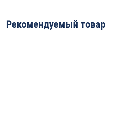
Рекомендуемый товар
Сверло твердосплавное
Сверло твердосплавное
по металлу
по металлу D=15x65x115
D=10.8x55x102 S=12 Rotis
S=16 Rotis
881.108MD3XDS
881.150MD3XDS
11 122
руб.
19 325
руб.