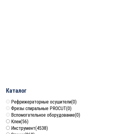
Сверло твердосплавное
Сверло твердосплавное
по металлу D=8.7x47x89
по металлу D=5x28x62
S=10 Rotis
S=6 Rotis 881.050MD3XDS
881.807MD3XDS
3 782
руб.
7 746
руб.
Каталог
Рефрижераторные осушители
(0)
Фрезы спиральные PROCUT
(0)
Вспомогательное оборудование
(0)
Клеи
(56)
Инструмент
(4538)