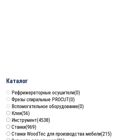
Сверло твердосплавное
Сверло твердосплавное
по металлу D=4x24x62
по металлу D=7x41x79
S=6 Rotis 881.040MD3XDS
S=8 Rotis 881.070MD3XDS
3 467
руб.
6 216
руб.
Каталог
Рефрижераторные осушители
(0)
Фрезы спиральные PROCUT
(0)
Вспомогательное оборудование
(0)
Клеи
(56)
Инструмент
(4538)
Станки
(969)
Станки WoodTec для производства мебели
(215)