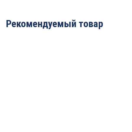
Рекомендуемый товар
Сверло твердосплавное
Сверло твердосплавное
по металлу D=4.5x24x62
по металлу D=6x28x62
S=6 Rotis 881.405MD3XDS
S=6 Rotis 881.060MD3XDS
3 467
руб.
3 782
руб.