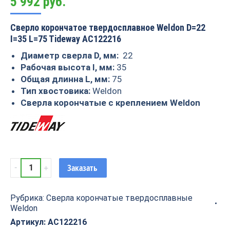
5 992
руб.
Сверло корончатое твердосплавное Weldon D=22
I=35 L=75 Tideway AC122216
Диаметр сверла D, мм:
22
Рабочая высота I, мм:
35
Общая длинна L, мм:
75
Тип хвостовика:
Weldon
Сверла корончатые с креплением Weldon
Сверло
Заказать
корончатое
твердосплавное
Рубрика:
Сверла корончатые твердосплавные
Weldon
Weldon
D=22
I=35
Артикул:
AC122216