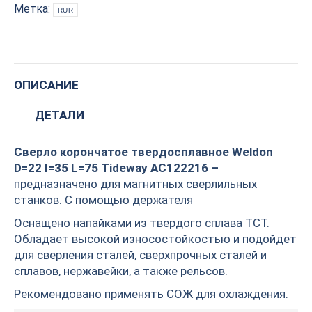
L=75
Метка:
RUR
Tideway
AC122216
quantity
ОПИСАНИЕ
ДЕТАЛИ
Сверло корончатое твердосплавное Weldon
D=22 I=35 L=75 Tideway AC122216 –
предназначено для магнитных сверлильных
станков. С помощью держателя
Оснащено напайками из твердого сплава TCT.
Обладает высокой износостойкостью и подойдет
для сверления сталей, сверхпрочных сталей и
сплавов, нержавейки, а также рельсов.
Рекомендовано применять СОЖ для охлаждения.