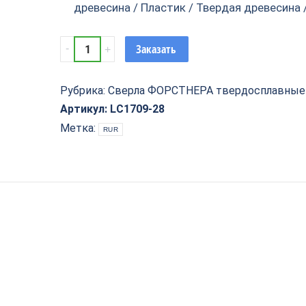
древесина / Пластик / Твердая древесина 
Сверло
Заказать
форстнера
твердосплавное
D=28x10x85
Рубрика:
Сверла ФОРСТНЕРА твердосплавные
S=10
Артикул:
LC1709-28
Premium
Метка:
RUR
Tideway
LC1709-
28
quantity