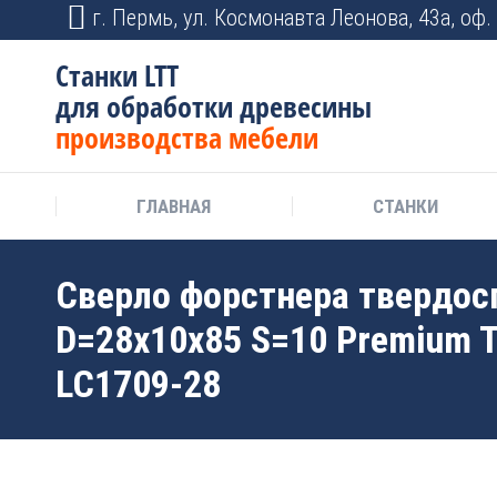
г. Пермь, ул. Космонавта Леонова, 43а, оф. 
Станки LTT
для обработки древесины
производства мебели
ГЛАВНАЯ
СТАНКИ
Сверло форстнера твердос
D=28x10x85 S=10 Premium 
LC1709-28