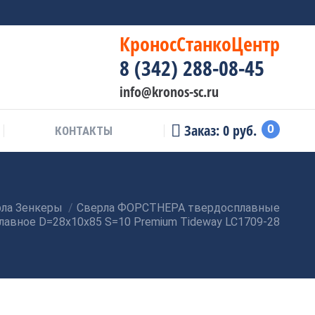
КроносСтанкоЦентр
8 (342) 288-08-45
info@kronos-sc.ru
Заказ:
0
руб.
0
КОНТАКТЫ
ла Зенкеры
Сверла ФОРСТНЕРА твердосплавные
авное D=28x10x85 S=10 Premium Tideway LC1709-28