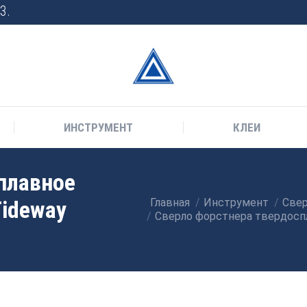
3.
ИНСТРУМЕНТ
КЛЕИ
плавное
Tideway
Главная
Инструмент
Свер
Вы здесь:
Сверло форстнера твердоспл