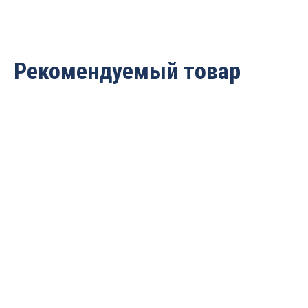
Рекомендуемый товар
Сверло чашечное Z=2+2
Сверло чашечное Z=2+2
30×57.5 S=10 LH Rotis
25×70 S=10 LH Rotis
442.3057L
443.2570L
1 544
руб.
1 174
руб.