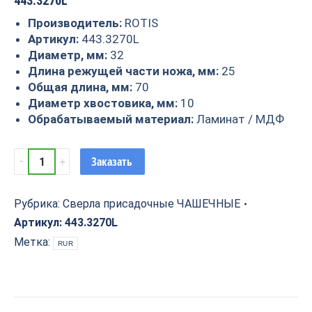
443.3270L
Производитель:
ROTIS
Артикул:
443.3270L
Диаметр, мм:
32
Длина режущей части ножа, мм:
25
Общая длина, мм:
70
Диаметр хвостовика, мм:
10
Обрабатываемый материал:
Ламинат / МДФ
Сверло
Заказать
чашечное
Z=2+2
32x70
Рубрика:
Сверла присадочные ЧАШЕЧНЫЕ
S=10
Артикул:
443.3270L
LH
Метка:
RUR
Rotis
443.3270L
quantity