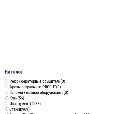
Сверло чашечное Z=2+2
Сверло чашечное Z=2+2
50×57 S=10 LH Rotis
70×57.5 S=10 LH Rotis
442.5057L
442.7057L
2 529
руб.
2 741
руб.
Каталог
Рефрижераторные осушители
(0)
Фрезы спиральные PROCUT
(0)
Вспомогательное оборудование
(0)
Клеи
(56)
Инструмент
(4538)
Станки
(969)