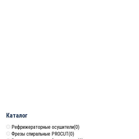
351 000
руб.
Сверлильно-
Сверлильно-
пазовальный станок MS-
пазовальный станок
302
MS3840
145 024
руб.
Цена по запросу
Каталог
Рефрижераторные осушители
(0)
Фрезы спиральные PROCUT
(0)