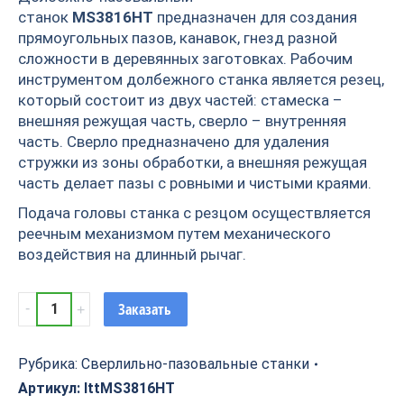
станок
MS3816HT
предназначен для создания
прямоугольных пазов, канавок, гнезд разной
сложности в деревянных заготовках. Рабочим
инструментом долбежного станка является резец,
который состоит из двух частей: стамеска –
внешняя режущая часть, сверло – внутренняя
часть. Сверло предназначено для удаления
стружки из зоны обработки, а внешняя режущая
часть делает пазы с ровными и чистыми краями.
Подача головы станка с резцом осуществляется
реечным механизмом путем механического
воздействия на длинный рычаг.
Сверлильно-
Заказать
пазовальный
станок
MS3816HT
Рубрика:
Сверлильно-пазовальные станки
quantity
Артикул:
lttMS3816HT