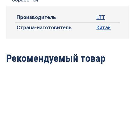
Производитель
LTT
Страна-изготовитель
Китай
Рекомендуемый товар
Сверлильно-
Сверлильно-долбежный
пазовальный станок
MS362
MS3112
Цена по запросу