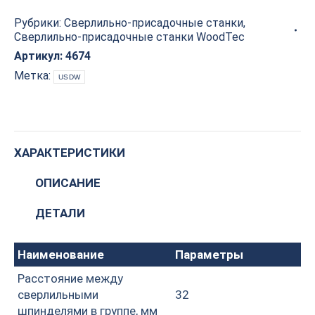
присадочный
Рубрики:
Сверлильно-присадочные станки
,
WoodTec
Сверлильно-присадочные станки WoodTec
Falcon
3
Артикул:
4674
quantity
Метка:
USDW
ХАРАКТЕРИСТИКИ
ОПИСАНИЕ
ДЕТАЛИ
Наименование
Параметры
Расстояние между
сверлильными
32
шпинделями в группе, мм