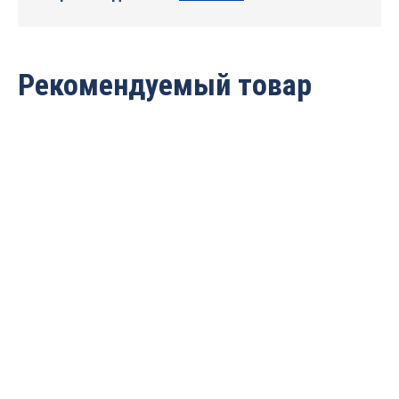
Рекомендуемый товар
Сверлильно-
Сверлильно-
присадочный станок
присадочный станок
MZ6
BORING SYSTEM 21
PRESTIGE
3 099 337 руб.
3 006 357
руб.
405 901
руб.