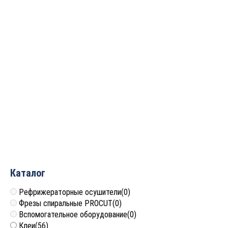
Сверлильно-
Специальный
пазовальный станок MS-
сверлильно-
302
присадочный станок с
торцовкой WoodTec D-
145 024
руб.
Four
Цена по запросу
Каталог
Рефрижераторные осушители
(0)
Фрезы спиральные PROCUT
(0)
Вспомогательное оборудование
(0)
Клеи
(56)