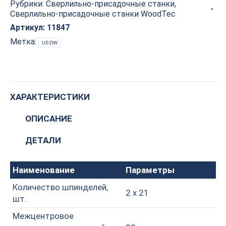
Рубрики:
Сверлильно-присадочные станки
,
WoodTec
Сверлильно-присадочные станки WoodTec
21W
PRO
Артикул:
11847
quantity
Метка:
USDW
ХАРАКТЕРИСТИКИ
ОПИСАНИЕ
ДЕТАЛИ
Наименование
Параметры
Количество шпинделей,
2 х 21
шт.
Межцентровое