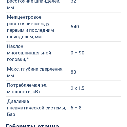
расстояние шпинделей,
32
мм
Межцентровое
расстояние между
640
первым и последним
шпинделем, мм
Наклон
многошпиндельной
0 – 90
головки, °
Макс. глубина сверления,
80
мм
Потребляемая эл.
2 х 1,5
мощность, кВт
Давление
пневматической системы,
6 – 8
Бар
Габариты станка