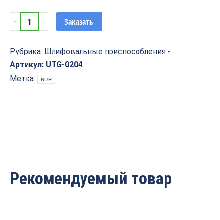
Шлифок
Заказать
ручной
грибок
D=72
Рубрика:
Шлифовальные приспособления
Uniqtool
Артикул:
UTG-0204
UTG-
Метка:
RUR
0204
quantity
Рекомендуемый товар