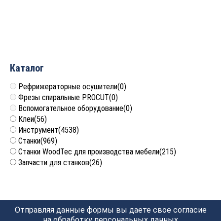
97×39 Uniqtool UTG-1014
98×39 Uniqtool UTG-0202
867
руб.
888
руб.
Каталог
Рефрижераторные осушители
(0)
Фрезы спиральные PROCUT
(0)
Вспомогательное оборудование
(0)
Клеи
(56)
Инструмент
(4538)
Станки
(969)
Станки WoodTec для производства мебели
(215)
Запчасти для станков
(26)
Отправляя данные формы вы даете свое согласие
на обработку
персональных данных