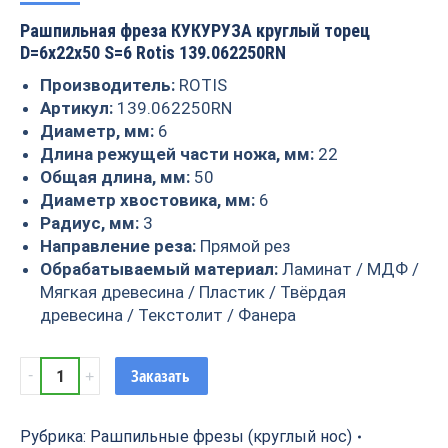
Рашпильная фреза КУКУРУЗА круглый торец
D=6x22x50 S=6 Rotis 139.062250RN
Производитель:
ROTIS
Артикул:
139.062250RN
Диаметр, мм:
6
Длина режущей части ножа, мм:
22
Общая длина, мм:
50
Диаметр хвостовика, мм:
6
Радиус, мм:
3
Направление реза:
Прямой рез
Обрабатываемый материал:
Ламинат / МДФ /
Мягкая древесина / Пластик / Твёрдая
древесина / Текстолит / Фанера
Рашпильная
Заказать
фреза
КУКУРУЗА
круглый
Рубрика:
Рашпильные фрезы (круглый нос)