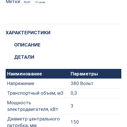
кВт)
Метки:
RUR
Станки
quantity
ХАРАКТЕРИСТИКИ
ОПИСАНИЕ
ДЕТАЛИ
Наименование
Параметры
Напряжение
380 Вольт
Транспортный объем, м3
0,3
Мощность
3
электродвигателя, кВт
Диаметр центрального
150
патрубка, мм