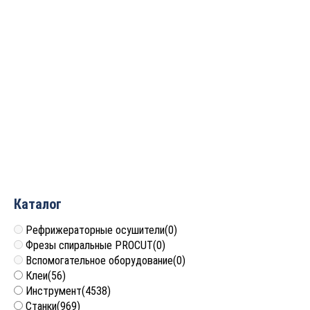
Пылеулавливающий
Пылеулавливающий
агрегат WoodTec FRK-
агрегат WoodTec AirFlow
3500
2350
Цена по запросу
45 685
руб.
Каталог
Рефрижераторные осушители
(0)
Фрезы спиральные PROCUT
(0)
Вспомогательное оборудование
(0)
Клеи
(56)
Инструмент
(4538)
Станки
(969)