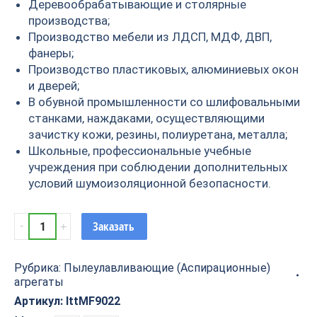
Деревообрабатывающие и столярные
производства;
Производство мебели из ЛДСП, МДФ, ДВП,
фанеры;
Производство пластиковых, алюминиевых окон
и дверей;
В обувной промышленности со шлифовальными
станками, наждаками, осуществляющими
зачистку кожи, резины, полиуретана, металла;
Школьные, профессиональные учебные
учреждения при соблюдении дополнительных
условий шумоизоляционной безопасности.
Пылеулавливающий
Заказать
агрегат
MF9022
Рубрика:
Пылеулавливающие (Аспирационные)
(1
агрегаты
мешок,
2,2
Артикул:
lttMF9022