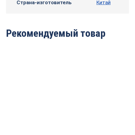
Страна-изготовитель
Китай
Рекомендуемый товар
Пылеулавливающий
Пылеулавливающий
агрегат MF2 (с кнопкой
агрегат WoodTec AirFlow
пуск, 2 мешка, 3 кВт)
3150
35 800 руб.
52 833
руб.
33 500
руб.