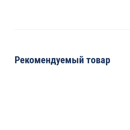
Рекомендуемый товар
Струбцина
Прижим механический
быстрозажимная
Goodhand HS-12130-HB
250мм “пластиковый
2 623
руб.