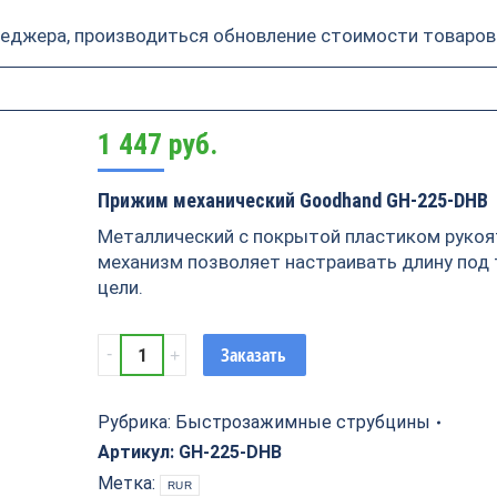
неджера, производиться обновление стоимости товаров
1 447
руб.
Прижим механический Goodhand GH-225-DHB
Металлический с покрытой пластиком рукоя
механизм позволяет настраивать длину под
цели.
Прижим
Заказать
механический
Goodhand
GH-
Рубрика:
Быстрозажимные струбцины
225-
Артикул:
GH-225-DHB
DHB
Метка:
RUR