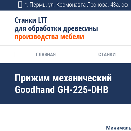
г. Пермь, ул. Космонавта Леонова, 43а, оф. 
Станки LTT
для обработки древесины
производства мебели
ГЛАВНАЯ
СТАНКИ
Прижим механический
Goodhand GH-225-DHB
Минимальн