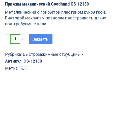
Прижим механический Goodhand CS-12130
Металлический с покрытой пластиком рукояткой.
Винтовой механизм позволяет настраивать длину
под требуемые цели.
Прижим
Заказать
механический
Goodhand
CS-
Рубрика:
Быстрозажимные струбцины
12130
Артикул:
CS-12130
quantity
Метка:
RUR