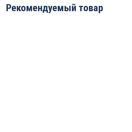
Рекомендуемый товар
Прижим механический
Струбцина
Goodhand HS-12130-HB
быстрозажимная 150мм
“пластиковый корпус”
2 623
руб.
Uniqtool UTC150PH
540
руб.