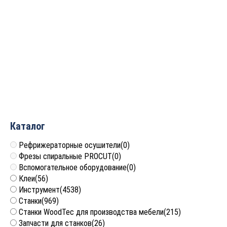
Быстрозажимная
Усиленная трубная
струбцина 70х150 мм
струбцина
Uniqtool UT-PQC150
d=3/4″(19.05мм) Uniqtool
UT-PCF34
922
руб.
5 413
руб.
Каталог
Рефрижераторные осушители
(0)
Фрезы спиральные PROCUT
(0)
Вспомогательное оборудование
(0)
Клеи
(56)
Инструмент
(4538)
Станки
(969)
Станки WoodTec для производства мебели
(215)
Запчасти для станков
(26)