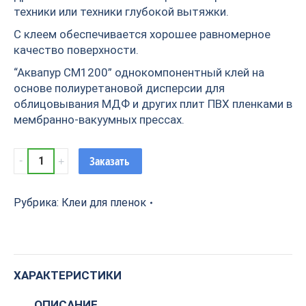
техники или техники глубокой вытяжки.
С клеем обеспечивается хорошее равномерное
качество поверхности.
“Аквапур СМ1200” однокомпонентный клей на
основе полиуретановой дисперсии для
облицовывания МДФ и других плит ПВХ пленками в
мембранно-вакуумных прессах.
Однокомпонентный
Заказать
клей
AKVAPUR
SM1200
Рубрика:
Клеи для пленок
quantity
ХАРАКТЕРИСТИКИ
ОПИСАНИЕ