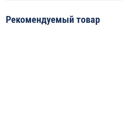
Рекомендуемый товар
Дисперсионный клей
Дисперсионный клей
KESTOFOL R/H
AKVAPUR SM 3000
Цена по запросу
Цена по запросу