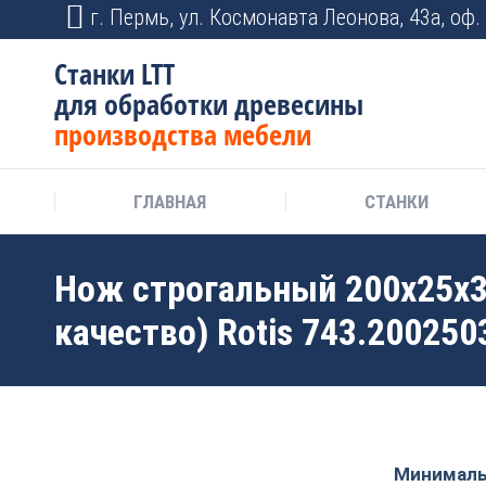
г. Пермь, ул. Космонавта Леонова, 43а, оф. 
Станки LTT
для обработки древесины
производства мебели
ГЛАВНАЯ
СТАНКИ
Нож строгальный 200x25x3
качество) Rotis 743.200250
Минимальн