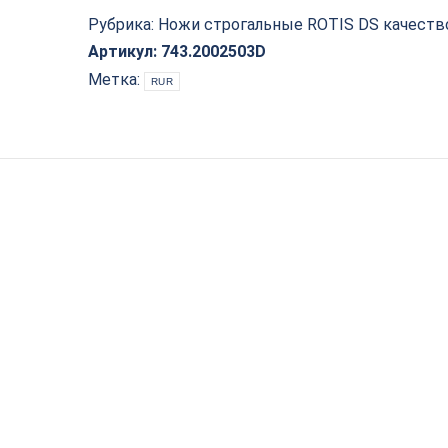
200x25x3
(DS
Рубрика:
Ножи строгальные ROTIS DS качеств
качество)
Артикул:
743.2002503D
Rotis
Метка:
RUR
743.2002503D
quantity
Нож строгальный
Нож строгальный