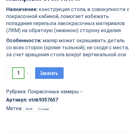
Назначение:
конструкция стола, в совокупности с
покрасочной кабиной, помогает избежать
попадания перепыла лакокрасочных материалов
(ЛКМ) на обратную (нижнюю) сторону изделия
Особенности:
маляр может окрашивать деталь
со всех сторон (кроме тыльной), не сходя с места,
за счет вращения стола вокруг вертикальной оси
Малярный
Заказать
стол
ПАУК
quantity
Рубрика:
Покрасочные камеры
Артикул:
stnk9357657
Метки:
RUR
Станки