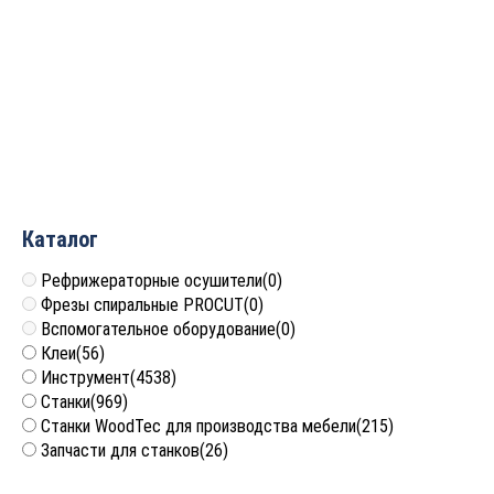
Жидкий коагулянт
Щит управления в
ISOGOL 557 с эффектом
металлическом корпусе
всплывания (флотации)
для покрасочной кабины
с водяной завесой
от
26 900
руб.
от
20 003
руб.
Каталог
Рефрижераторные осушители
(0)
Фрезы спиральные PROCUT
(0)
Вспомогательное оборудование
(0)
Клеи
(56)
Инструмент
(4538)
Станки
(969)
Станки WoodTec для производства мебели
(215)
Запчасти для станков
(26)