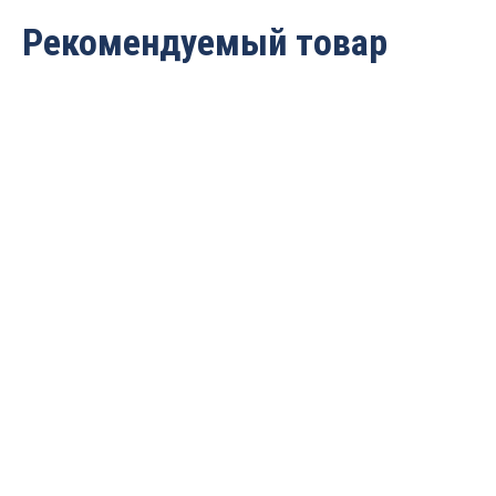
Рекомендуемый товар
Приточный блок водяной
Сборник лакокрасочных
ПБВ-8
отходов (ЛКО)
от
300 000
руб.
от
128 050
руб.