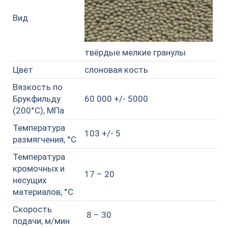
Вид
твёрдые мелкие гранулы
Цвет
слоновая кость
Вязкость по
Брукфильду
60 000 +/- 5000
(200°С), МПа
Температура
103 +/- 5
размягчения, °С
Температура
кромочных и
17 – 20
несущих
материалов, °С
Скорость
8 – 30
подачи, м/мин