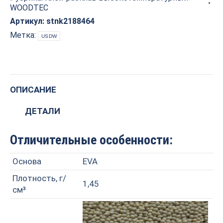
WOODTEC
19
PRO
Артикул:
stnk2188464
quantity
Метка:
USDW
ОПИСАНИЕ
ДЕТАЛИ
Отличительные особенности:
Основа
EVA
Плотность, г/
1,45
см³