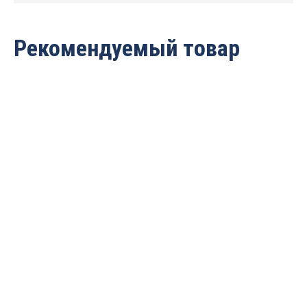
Рекомендуемый товар
Клей-расплав
Клей-расплав
высокотемпературный
низкотемпературный WT-
WT-19
26 PRO
356
руб.
391
руб.