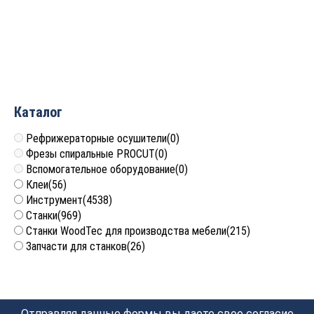
для ЧПУ Z2 0.8×20°x60
для ЧПУ Z1 0.4×30°x45
S=6 Greencut GR6117
S=4 Greencut GR4023
1 900
руб.
622
руб.
Каталог
Рефрижераторные осушители
(0)
Фрезы спиральные PROCUT
(0)
Вспомогательное оборудование
(0)
Клеи
(56)
Инструмент
(4538)
Станки
(969)
Станки WoodTec для производства мебели
(215)
Запчасти для станков
(26)
Отправляя данные формы вы даете свое согласие