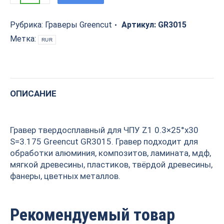
твердосплавный
для
ЧПУ
Рубрика:
Граверы Greencut
Артикул:
GR3015
Z1
Метка:
RUR
0.3x25°x30
S=3.175
Greencut
GR3015
quantity
ОПИСАНИЕ
Гравер твердосплавный для ЧПУ Z1 0.3×25°x30
S=3.175 Greencut GR3015. Гравер подходит для
обработки алюминия, композитов, ламината, мдф,
мягкой древесины, пластиков, твёрдой древесины,
фанеры, цветных металлов.
Рекомендуемый товар