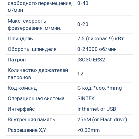
свободного перемещения,
0-40
м/мин.
Макс. скорость
0-20
фрезерования, м/мин.
Шпиндель
7.5 (пиковая 9) кВт.
Обороты шпинделя
0-24000 об/мин.
Патрон
ISO30 ER32
Количество держателей
12
патронов
Код команд
G код, *uoo, *mmg
Операционная система
SINTEK
Интерфейс
Inthernet or USB
Внутренняя память
256M (or Flash drive)
Разрешение X,Y
<0.02mm