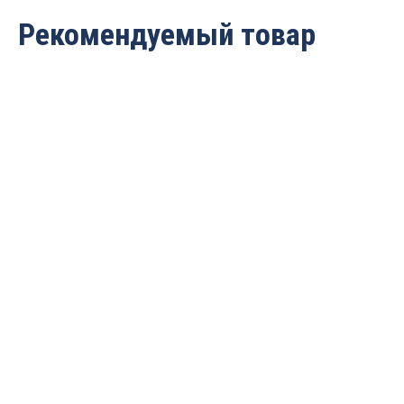
Рекомендуемый товар
Фрезерный станок с ЧПУ
Фрезерный станок с ЧПУ
LTT-K1325-3А
LTT-6595А
Цена по запросу
221 676 руб.
215 026
руб.