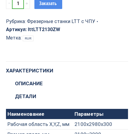
Фрезерный
Заказать
станок
с
ЧПУ
Рубрика:
Фрезерные станки LTT с ЧПУ
LTT-
Артикул:
lttLTT2130ZW
2130ZW
Метка:
RUR
с
автоматической
линейной
сменой
инструмента
ХАРАКТЕРИСТИКИ
quantity
ОПИСАНИЕ
ДЕТАЛИ
Наименование
Параметры
Рабочая область X,Y,Z, мм
2100x2980x300