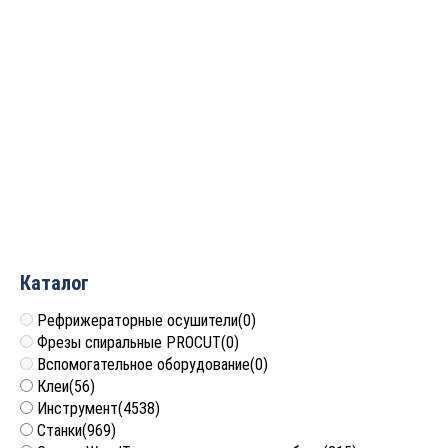
Фрезерный станок с ЧПУ
Фрезерный станок с ЧПУ
мод. LTT-1616 для
КСТ-1325A, с вакуумным
раскроя и гравировки
столом
листов фанеры, NC-
870 000
руб.
Studio
724 529 руб.
529 150
руб.
Каталог
Рефрижераторные осушители
(0)
Фрезы спиральные PROCUT
(0)
Вспомогательное оборудование
(0)
Клеи
(56)
Инструмент
(4538)
Станки
(969)