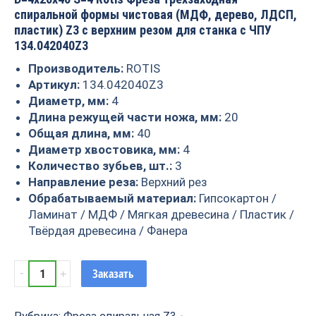
спиральной формы чистовая (МДФ, дерево, ЛДСП,
пластик) Z3 с верхним резом для станка с ЧПУ
134.042040Z3
Производитель:
ROTIS
Артикул:
134.042040Z3
Диаметр, мм:
4
Длина режущей части ножа, мм:
20
Общая длина, мм:
40
Диаметр хвостовика, мм:
4
Количество зубьев, шт.:
3
Направление реза:
Верхний рез
Обрабатываемый материал:
Гипсокартон /
Ламинат / МДФ / Мягкая древесина / Пластик /
Твёрдая древесина / Фанера
Фреза
Заказать
спиральная
Z3