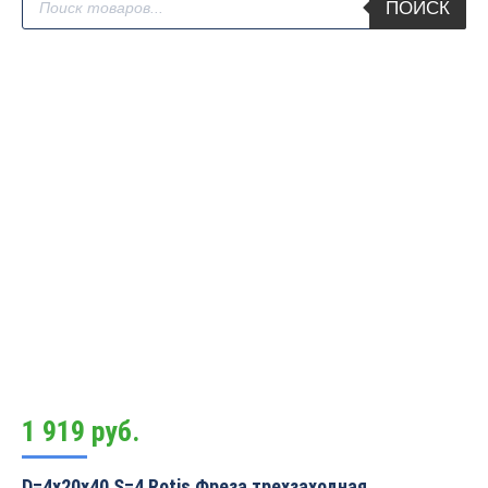
ПОИСК
товаров
1 919
руб.
D=4x20x40 S=4 Rotis Фреза трехзаходная