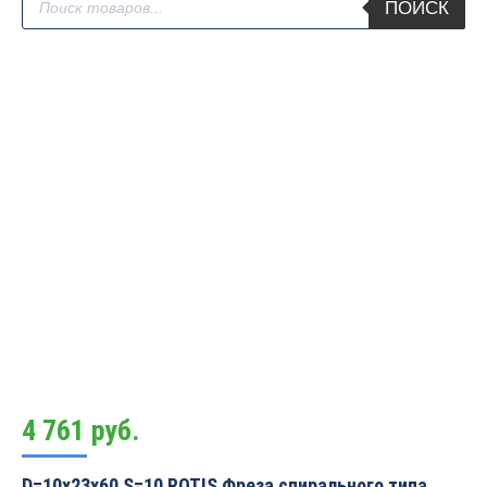
ПОИСК
товаров
4 761
руб.
D=10x23x60 S=10 ROTIS Фреза спирального типа