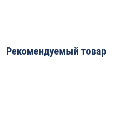
Rotis
137.102360
quantity
Рекомендуемый товар
Фреза спиральная Z1
Фреза спиральная Z1
(верхний рез) D=6x32x60
(верхний рез)
Z=1 S=6 Tideway
D=3.175x12x38 Z=1
LC20106500
S=3.175 Tideway