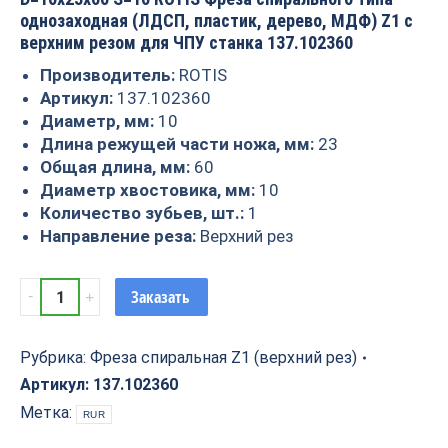
однозаходная (ЛДСП, пластик, дерево, МДФ) Z1 с
верхним резом для ЧПУ станка 137.102360
Производитель:
ROTIS
Артикул:
137.102360
Диаметр, мм:
10
Длина режущей части ножа, мм:
23
Общая длина, мм:
60
Диаметр хвостовика, мм:
10
Количество зубьев, шт.:
1
Направление реза:
Верхний рез
Фреза
Заказать
спиральная
Z1
(верхний
Рубрика:
Фреза спиральная Z1 (верхний рез)
рез)
Артикул:
137.102360
D=10x23x60
Метка:
RUR
S=10