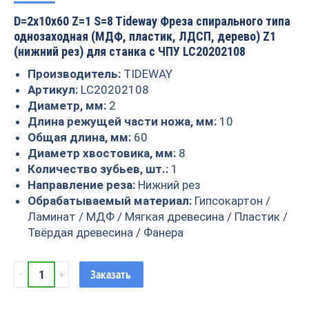
D=2x10x60 Z=1 S=8 Tideway Фреза спирального типа
однозаходная (МДФ, пластик, ЛДСП, дерево) Z1
(нижний рез) для станка с ЧПУ LC20202108
Производитель:
TIDEWAY
Артикул:
LC20202108
Диаметр, мм:
2
Длина режущей части ножа, мм:
10
Общая длина, мм:
60
Диаметр хвостовика, мм:
8
Количество зубьев, шт.:
1
Направление реза:
Нижний рез
Обрабатываемый материал:
Гипсокартон /
Ламинат / МДФ / Мягкая древесина / Пластик /
Твёрдая древесина / Фанера
Фреза
Заказать
спиральная
Z1