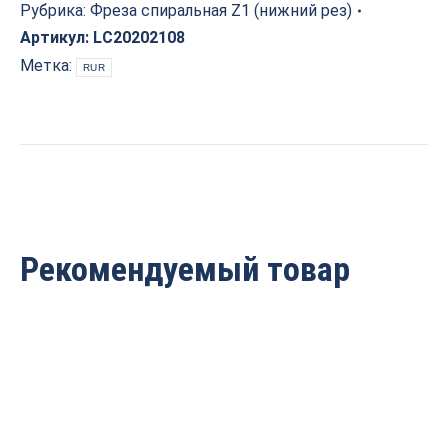
(нижний
Рубрика:
Фреза спиральная Z1 (нижний рез)
рез)
Артикул:
LC20202108
D=2x10x60
Метка:
RUR
Z=1
S=8
Tideway
LC20202108
quantity
Рекомендуемый товар