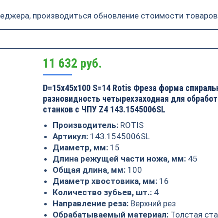
неджера, производиться обновление стоимости товаров
11 632
руб.
D=15x45x100 S=14 Rotis Фреза форма спираль
разновидность четырехзаходная для обработ
станков с ЧПУ Z4 143.1545006SL
Производитель:
ROTIS
Артикул:
143.1545006SL
Диаметр, мм:
15
Длина режущей части ножа, мм:
45
Общая длина, мм:
100
Диаметр хвостовика, мм:
16
Количество зубьев, шт.:
4
Направление реза:
Верхний рез
Обрабатываемый материал:
Толстая ста