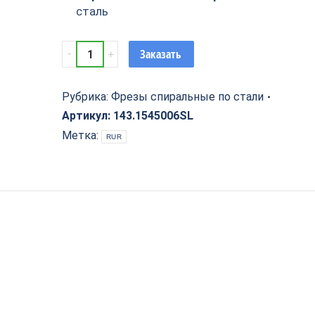
сталь
Фреза
Заказать
спиральная
по
стали
Рубрика:
Фрезы спиральные по стали
Z4
Артикул:
143.1545006SL
D=15x45x100
Метка:
RUR
S=14
Rotis
143.1545006SL
quantity