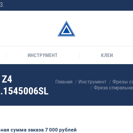
3.
ИНСТРУМЕНТ
КЛЕИ
 Z4
Главная
Инструмент
Фрезы с
Вы здесь:
3.1545006SL
Фреза спиральная
ая сумма заказа 7 000 рублей