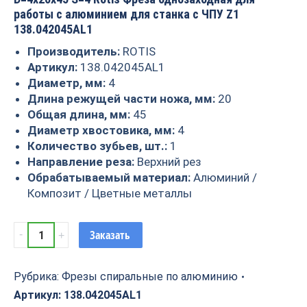
работы с алюминием для станка с ЧПУ Z1
138.042045AL1
Производитель:
ROTIS
Артикул:
138.042045AL1
Диаметр, мм:
4
Длина режущей части ножа, мм:
20
Общая длина, мм:
45
Диаметр хвостовика, мм:
4
Количество зубьев, шт.:
1
Направление реза:
Верхний рез
Обрабатываемый материал:
Алюминий /
Композит / Цветные металлы
Фреза
Заказать
спиральная
по
алюминию
Рубрика:
Фрезы спиральные по алюминию
Z1
Артикул:
138.042045AL1