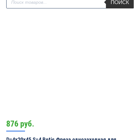
ПОИСК
товаров
876
руб.
D=4x20x45 S=4 Rotis Фреза однозаходная для