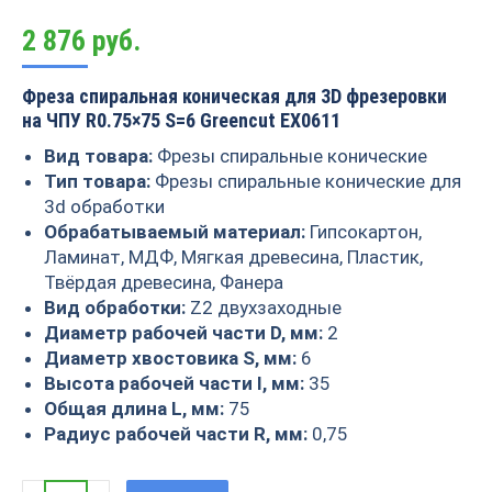
2 876
руб.
Фреза спиральная коническая для 3D фрезеровки
на ЧПУ R0.75×75 S=6 Greencut EX0611
Вид товара:
Фрезы спиральные конические
Тип товара:
Фрезы спиральные конические для
3d обработки
Обрабатываемый материал:
Гипсокартон,
Ламинат, МДФ, Мягкая древесина, Пластик,
Твёрдая древесина, Фанера
Вид обработки:
Z2 двухзаходные
Диаметр рабочей части D, мм:
2
Диаметр хвостовика S, мм:
6
Высота рабочей части I, мм:
35
Общая длина L, мм:
75
Радиус рабочей части R, мм:
0,75
Фреза