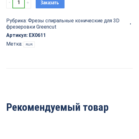
Заказать
спиральная
коническая
Рубрика:
Фрезы спиральные конические для 3D
для
фрезеровки Greencut
3D
фрезеровки
Артикул:
EX0611
на
Метка:
RUR
ЧПУ
R0.75x75
S=6
Greencut
EX0611
quantity
Рекомендуемый товар