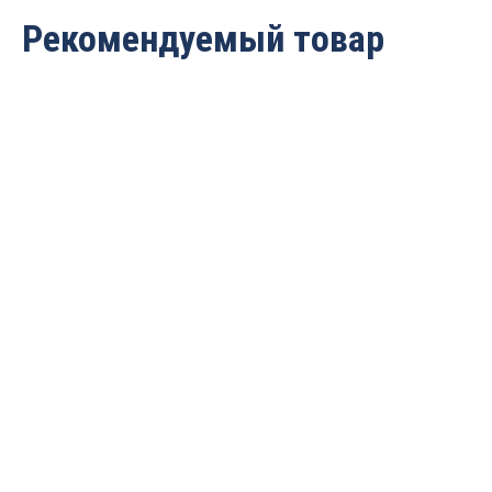
Рекомендуемый товар
Фреза спиральная для
Фреза спиральная для
ЧПУ однозаходная Z1
ЧПУ однозаходная Z1
нижний рез D=5x22x45
нижний рез D=2x12x38
S=5 Greencut GX5112
S=3.175 Greencut GX3162
937
руб.
459
руб.