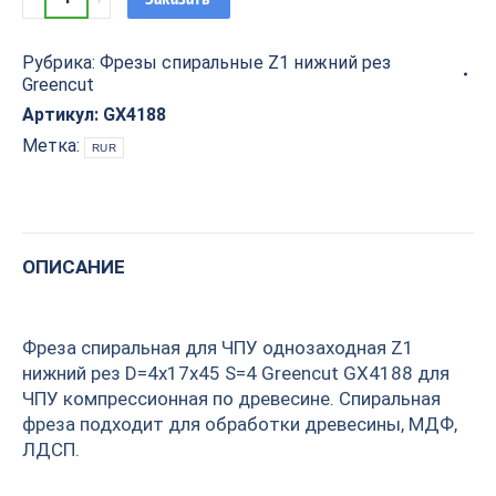
спиральная
для
Рубрика:
Фрезы спиральные Z1 нижний рез
ЧПУ
Greencut
однозаходная
Z1
Артикул:
GX4188
нижний
Метка:
RUR
рез
D=4x17x45
S=4
Greencut
ОПИСАНИЕ
GX4188
quantity
Фреза спиральная для ЧПУ однозаходная Z1
нижний рез D=4x17x45 S=4 Greencut GX4188 для
ЧПУ компрессионная по древесине. Спиральная
фреза подходит для обработки древесины, МДФ,
ЛДСП.