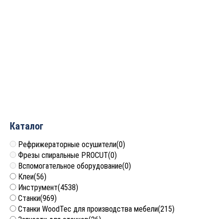
Фреза спиральная для
Фреза спиральная для
ЧПУ однозаходная Z1
ЧПУ однозаходная Z1
нижний рез D=4x22x45
нижний рез D=4x15x45
S=4 Greencut GX4189
S=4 Greencut GX4167
712
руб.
634
руб.
Каталог
Рефрижераторные осушители
(0)
Фрезы спиральные PROCUT
(0)
Вспомогательное оборудование
(0)
Клеи
(56)
Инструмент
(4538)
Станки
(969)
Станки WoodTec для производства мебели
(215)