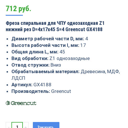
712
руб.
Фреза спиральная для ЧПУ однозаходная Z1
нижний рез D=4x17x45 S=4 Greencut GX4188
Диаметр рабочей части D, мм:
4
Высота рабочей части I, мм:
17
Общая длина L, мм:
45
Вид обработки:
Z1 однозаходные
Отвод стружки:
Вниз
Обрабатываемый материал:
Древесина, МДФ,
ЛДСП
Артикул:
GX4188
Производитель:
Greencut
Фреза
Заказать