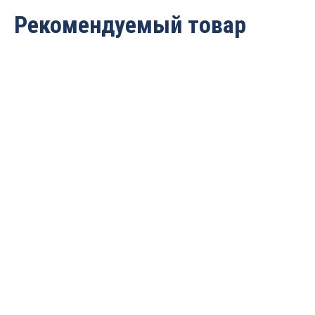
Рекомендуемый товар
Фреза спиральная для
Фреза спиральная для
ЧПУ однозаходная
ЧПУ однозаходная
компрессионная
компрессионная
D=3.175x22x45 S=3.175
D=3.175x17x40 S=3.175
Greencut GC3023
Greencut GC3022
1 002
руб.
877
руб.