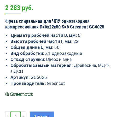
2 283
руб.
Фреза спиральная для ЧПУ однозаходная
компрессионная D=6x22x50 S=6 Greencut GC6025
Диаметр рабочей части D, мм:
6
Высота рабочей части I, мм:
22
Общая длина L, мм:
50
Вид обработки:
Z1 однозаходные
Отвод стружки:
Вверх и вниз
Обрабатываемый материал:
Древесина, МДФ,
ЛДСП
Артикул:
GC6025
Производитель:
Greencut
Фреза
Заказать