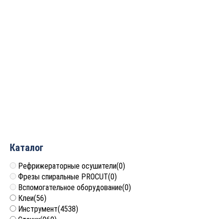
Фреза спиральная для
Фреза спиральная для
ЧПУ двухзаходная
ЧПУ двухзаходная
компрессионная
компрессионная
D=4x22x45 S=4 Greencut
D=3.175x22x45 S=3.175
GC4124
Greencut GC3122
1 940
руб.
1 231
руб.
Каталог
Рефрижераторные осушители
(0)
Фрезы спиральные PROCUT
(0)
Вспомогательное оборудование
(0)
Клеи
(56)
Инструмент
(4538)