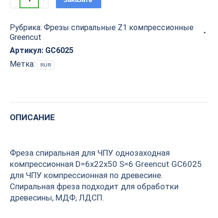
спиральная
для
Рубрика:
Фрезы спиральные Z1 компрессионные
ЧПУ
Greencut
однозаходная
компрессионная
Артикул:
GC6025
D=6x22x50
Метка:
RUR
S=6
Greencut
GC6025
quantity
ОПИСАНИЕ
Фреза спиральная для ЧПУ однозаходная
компрессионная D=6x22x50 S=6 Greencut GC6025
для ЧПУ компрессионная по древесине.
Спиральная фреза подходит для обработки
древесины, МДФ, ЛДСП.